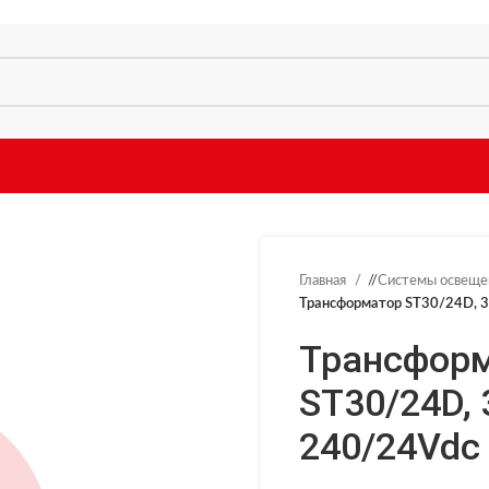
Главная
/
Системы освещ
Трансформатор ST30/24D, 
Трансфор
ST30/24D, 
240/24Vdc