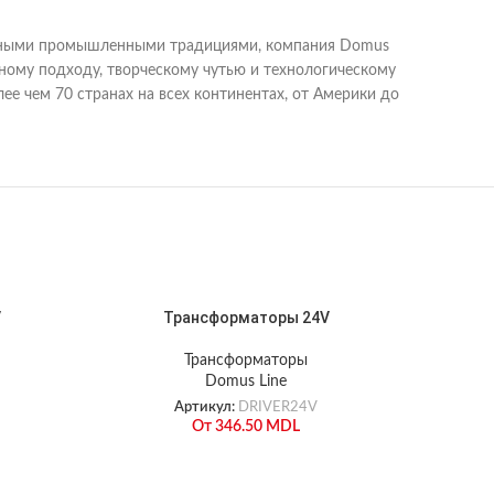
ильными промышленными традициями, компания Domus
ному подходу, творческому чутью и технологическому
ее чем 70 странах на всех континентах, от Америки до
V
Трансформаторы 24V
Тра
Трансформаторы
Domus Line
Артикул:
DRIVER24V
От
346.50
MDL