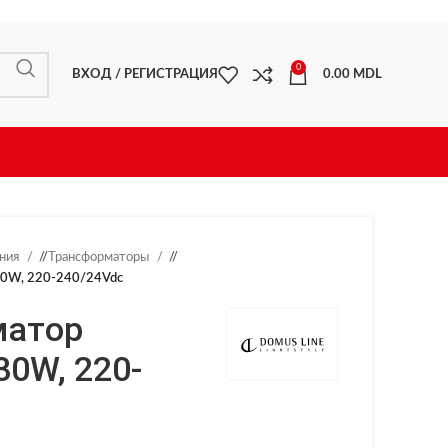
0
ВХОД / РЕГИСТРАЦИЯ
0.00
MDL
ения
/
Трансформаторы
/
30W, 220-240/24Vdc
матор
30W, 220-