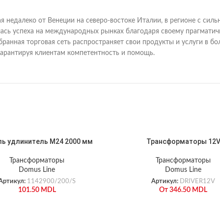
я недалеко от Венеции на северо-востоке Италии, в регионе с с
лась успеха на международных рынках благодаря своему прагматич
бранная торговая сеть распространяет свои продукты и услуги в бол
гарантируя клиентам компетентность и помощь.
ль удлинитель М24 2000 мм
Трансформаторы 12
Трансформаторы
Трансформаторы
Domus Line
Domus Line
Артикул:
1142900/200/S
Артикул:
DRIVER12V
101.50
MDL
От
346.50
MDL