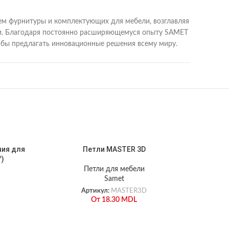
лем фурнитуры и комплектующих для мебели, возглавляя
вери. Благодаря постоянно расширяющемуся опыту SAMET
тобы предлагать инновационные решения всему миру.
ния для
Петли MASTER 3D
П
°)
Петли для мебели
Samet
Артикул:
MASTER3D
От
18.30
MDL