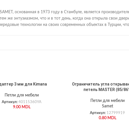
SAMET, основанная в 1973 году в Стамбуле, является производите
 тем же энтузиазмом, что и в тот день, когда она открыла свои д
передовые технологии на своих современных объектах в Турции, ч
даптер 3 мм для Kimana
Ограничитель угла открыва
петель MASTER (85/86
Петли для мебели
Петли для мебели
Артикул:
40115360YA
Samet
9.00
MDL
Артикул:
12799919
0.80
MDL