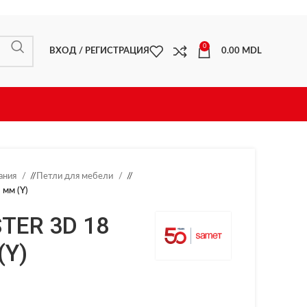
0
ВХОД / РЕГИСТРАЦИЯ
0.00
MDL
ания
/
Петли для мебели
/
 мм (Y)
TER 3D 18
(Y)