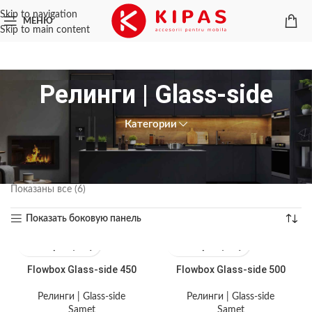
Skip to navigation
МЕНЮ
Skip to main content
Релинги | Glass-side
Категории
Главная
/
Системы выдвижения
/
Ящики FlowBox
/
Релинги | Glass-side
Показаны все (6)
Показать боковую панель
Flowbox Glass-side 450
Flowbox Glass-side 500
Релинги | Glass-side
Релинги | Glass-side
Samet
Samet