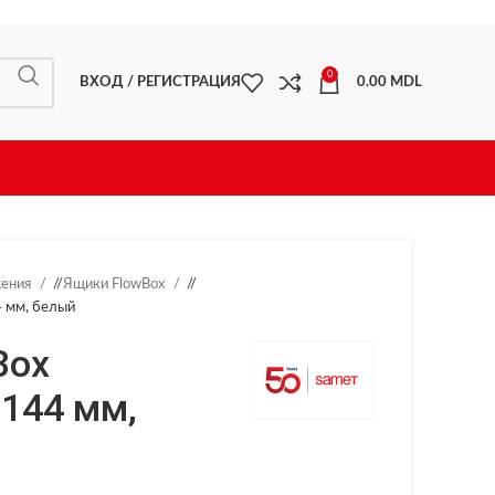
0
ВХОД / РЕГИСТРАЦИЯ
0.00
MDL
жения
/
Ящики FlowBox
/
4 мм, белый
Box
 144 мм,