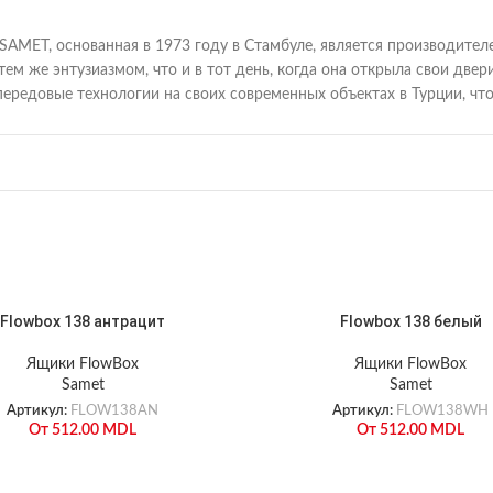
SAMET, основанная в 1973 году в Стамбуле, является производите
 тем же энтузиазмом, что и в тот день, когда она открыла свои д
передовые технологии на своих современных объектах в Турции, ч
Flowbox 138 антрацит
Flowbox 138 белый
Ящики FlowBox
Ящики FlowBox
Samet
Samet
Артикул:
FLOW138AN
Артикул:
FLOW138WH
От
512.00
MDL
От
512.00
MDL