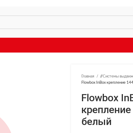
Главная
/
Системы выдви
Flowbox InBox крепление 14
Flowbox In
крепление
белый