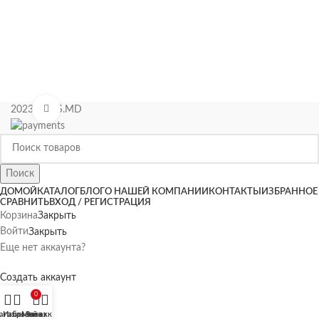
Нажмите, чтобы увеличить
2023 KIPAS.MD
Поиск
ДОМОЙ
КАТАЛОГ
БЛОГ
О НАШЕЙ КОМПАНИИ
КОНТАКТЫ
ИЗБРАННОЕ
СРАВНИТЬ
ВХОД / РЕГИСТРАЦИЯ
Корзина
Закрыть
Войти
Закрыть
Еще нет аккаунта?
Создать аккаунт
0
агазин
Избранное
Мой аккаунт
Заказ