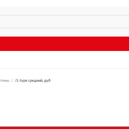
стемы
/
L-type средний, дуб