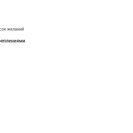
исок желаний
креплениями