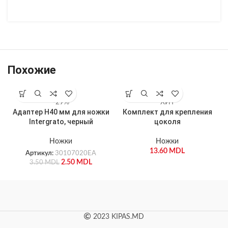
Похожие
-29%
ХИТ
Адаптер H40 мм для ножки
Комплект для крепления
Н
Intergrato, черный
цоколя
Ножки
Ножки
13.60
MDL
Артикул:
30107020EA
2.50
MDL
3.50
MDL
2023 KIPAS.MD