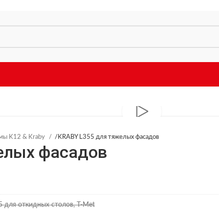
мы K12 & Kraby
/
KRABY L355 для тяжелых фасадов
елых фасадов
 для откидных столов, T-Met