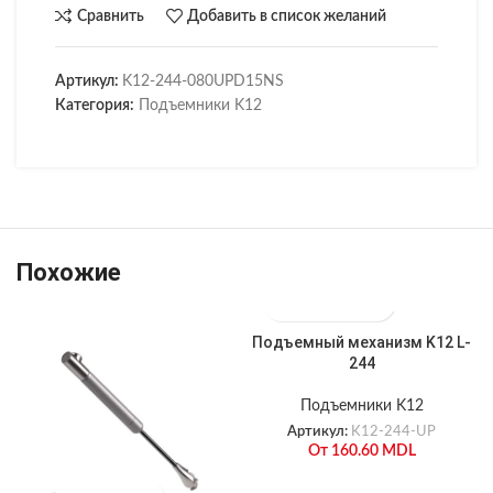
Сравнить
Добавить в список желаний
Артикул:
K12-244-080UPD15NS
Категория:
Подъемники K12
Похожие
Подъемный механизм K12 L-
П
244
Подъемники K12
Артикул:
K12-244-UP
От
160.60
MDL