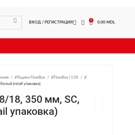
0
ВХОД / РЕГИСТРАЦИЯ
0.00
MDL
жения
/
Ящики FlowBox
/
FlowBox | 138
/
белый (retail упаковка)
8/18, 350 мм, SC,
ail упаковка)