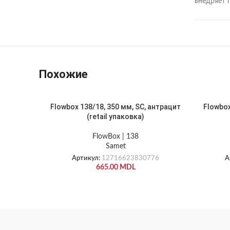
внедряет 
Похожие
Flowbox 138/18, 350 мм, SC, антрацит
Flowbox
(retail упаковка)
FlowBox | 138
Samet
Артикул:
12716623830776
А
665.00
MDL