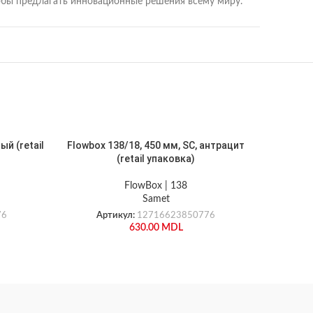
тобы предлагать инновационные решения всему миру.
ый (retail
Flowbox 138/18, 450 мм, SC, антрацит
Flowbox 1
(retail упаковка)
FlowBox | 138
Samet
76
Артикул:
12716623850776
А
630.00
MDL