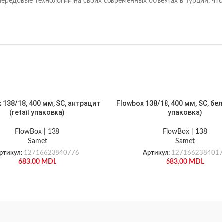
передовые технологии на своих современных объектах в Турции, ч
 138/18, 400 мм, SC, антрацит
Flowbox 138/18, 400 мм, SC, бел
(retail упаковка)
упаковка)
FlowBox | 138
FlowBox | 138
Samet
Samet
ртикул:
12716623840776
Артикул:
127166238401
683.00
MDL
683.00
MDL