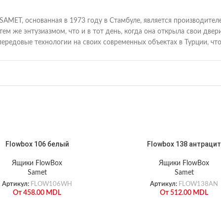
SAMET, основанная в 1973 году в Стамбуле, является производите
 тем же энтузиазмом, что и в тот день, когда она открыла свои д
передовые технологии на своих современных объектах в Турции, ч
Flowbox 106 белый
Flowbox 138 антрацит
Ящики FlowBox
Ящики FlowBox
Samet
Samet
Артикул:
FLOW106WH
Артикул:
FLOW138AN
От
458.00
MDL
От
512.00
MDL