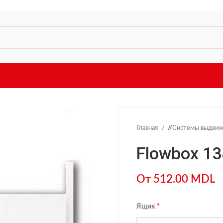
Главная
/
Системы выдви
Flowbox 1
От
512.00
MDL
Ящик