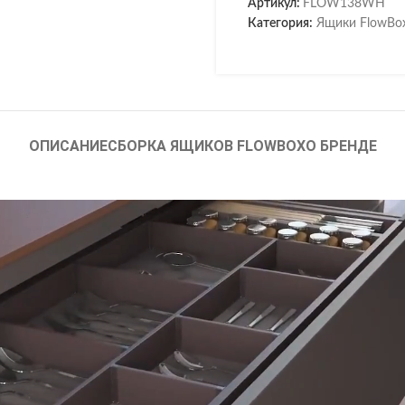
Артикул:
FLOW138WH
Категория:
Ящики FlowBo
ОПИСАНИЕ
СБОРКА ЯЩИКОВ FLOWBOX
О БРЕНДЕ