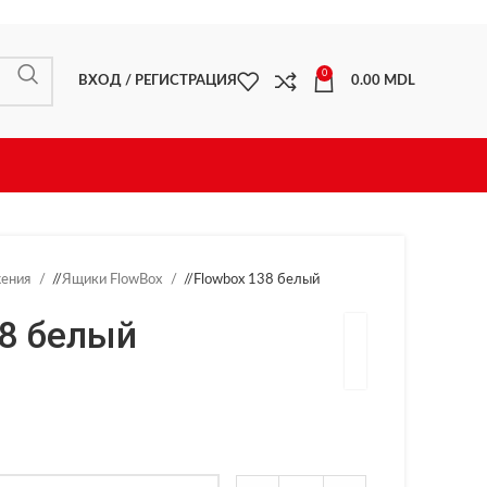
0
ВХОД / РЕГИСТРАЦИЯ
0.00
MDL
жения
/
Ящики FlowBox
/
Flowbox 138 белый
38 белый