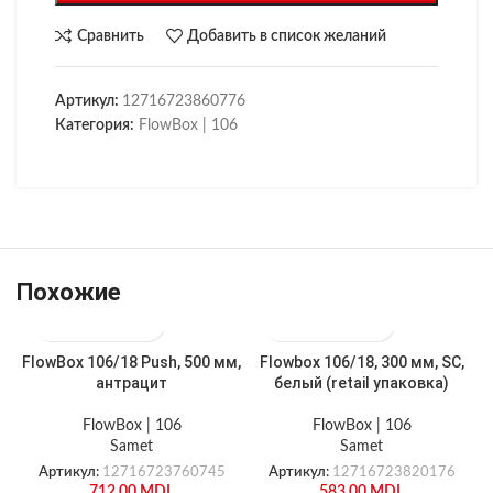
Сравнить
Добавить в список желаний
Артикул:
12716723860776
Категория:
FlowBox | 106
Похожие
FlowBox 106/18 Push, 500 мм,
Flowbox 106/18, 300 мм, SC,
антрацит
белый (retail упаковка)
FlowBox | 106
FlowBox | 106
Samet
Samet
Артикул:
12716723760745
Артикул:
12716723820176
712.00
MDL
583.00
MDL