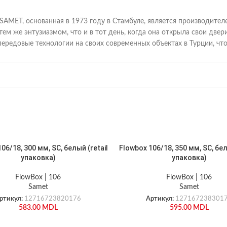
SAMET, основанная в 1973 году в Стамбуле, является производите
 тем же энтузиазмом, что и в тот день, когда она открыла свои д
передовые технологии на своих современных объектах в Турции, ч
06/18, 300 мм, SC, белый (retail
Flowbox 106/18, 350 мм, SC, бел
упаковка)
упаковка)
FlowBox | 106
FlowBox | 106
Samet
Samet
ртикул:
12716723820176
Артикул:
127167238301
583.00
MDL
595.00
MDL