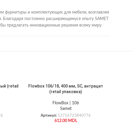
лем фурнитуры и комплектующих для мебели, возглавляя
вери. Благодаря постоянно расширяющемуся опыту SAMET
тобы предлагать инновационные решения всему миру.
ый (retail
Flowbox 106/18, 400 мм, SC, антрацит
Flowbox 1
(retail упаковка)
FlowBox | 106
Samet
76
Артикул:
12716723840776
А
612.00
MDL