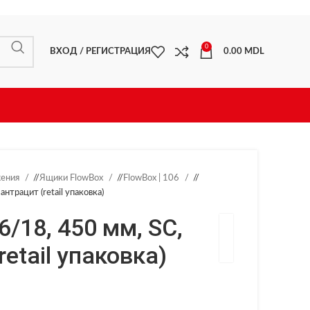
0
ВХОД / РЕГИСТРАЦИЯ
0.00
MDL
жения
/
Ящики FlowBox
/
FlowBox | 106
/
нтрацит (retail упаковка)
6/18, 450 мм, SC,
retail упаковка)