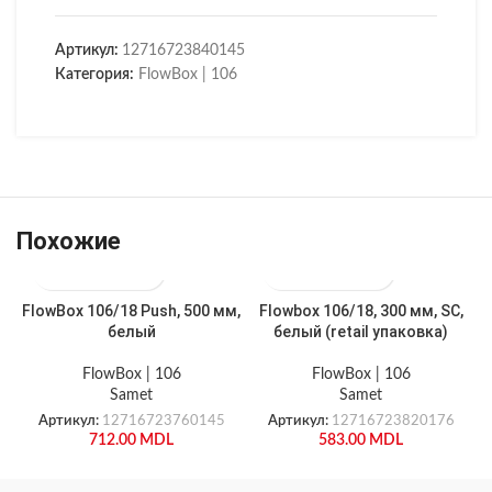
Артикул:
12716723840145
Категория:
FlowBox | 106
Похожие
FlowBox 106/18 Push, 500 мм,
Flowbox 106/18, 300 мм, SC,
белый
белый (retail упаковка)
FlowBox | 106
FlowBox | 106
Samet
Samet
Артикул:
12716723760145
Артикул:
12716723820176
712.00
MDL
583.00
MDL