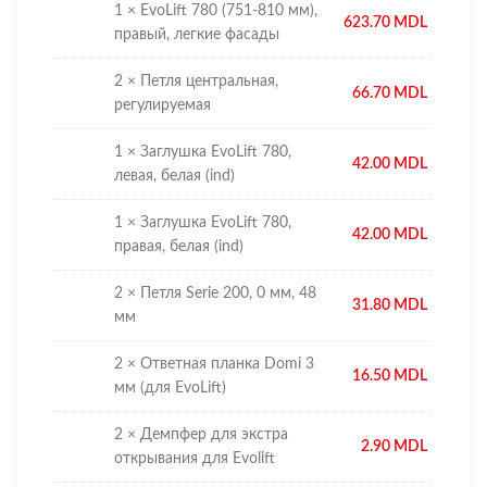
1 × EvoLift 780 (751-810 мм),
623.70
MDL
правый, легкие фасады
2 × Петля центральная,
66.70
MDL
регулируемая
1 × Заглушка EvoLift 780,
42.00
MDL
левая, белая (ind)
1 × Заглушка EvoLift 780,
42.00
MDL
правая, белая (ind)
2 × Петля Serie 200, 0 мм, 48
31.80
MDL
мм
2 × Ответная планка Domi 3
16.50
MDL
мм (для EvoLift)
2 × Демпфер для экстра
2.90
MDL
открывания для Evolift