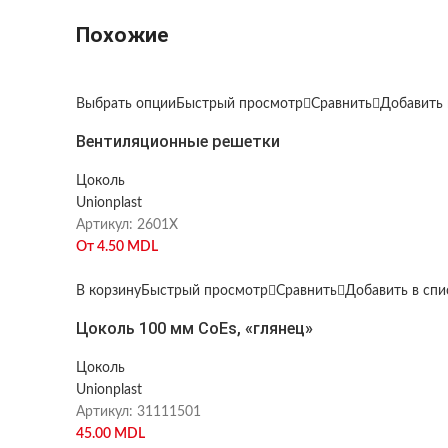
Похожие
Выбрать опции
Быстрый просмотр
Сравнить
Добавить 
Вентиляционные решетки
Цоколь
Unionplast
Артикул:
2601X
От
4.50
MDL
В корзину
Быстрый просмотр
Сравнить
Добавить в сп
Цоколь 100 мм CoEs, «глянец»
Цоколь
Unionplast
Артикул:
31111501
45.00
MDL