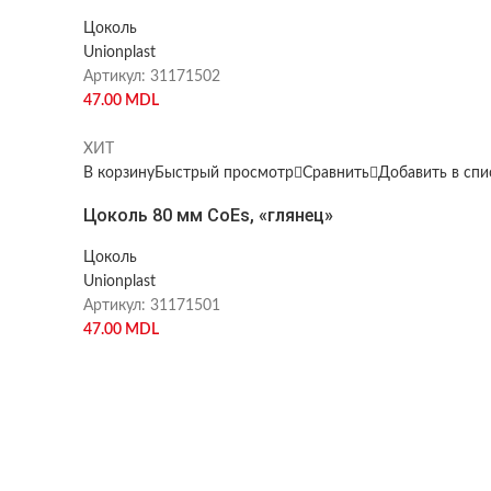
Цоколь
Unionplast
Артикул:
31171502
47.00
MDL
ХИТ
В корзину
Быстрый просмотр
Сравнить
Добавить в сп
Цоколь 80 мм CoEs, «глянец»
Цоколь
Unionplast
Артикул:
31171501
47.00
MDL