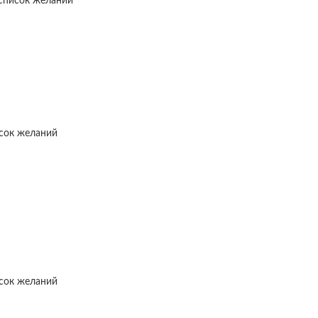
список желаний
исок желаний
исок желаний