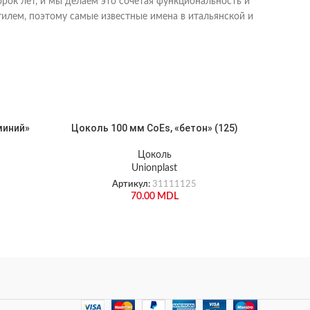
ок лет, и мы делаем это сочетая функциональность и
илем, поэтому самые известные имена в итальянской и
миний»
Цоколь 100 мм CoEs, «бетон» (125)
Цоко
Цоколь
Unionplast
Артикул:
31111125
70.00
MDL