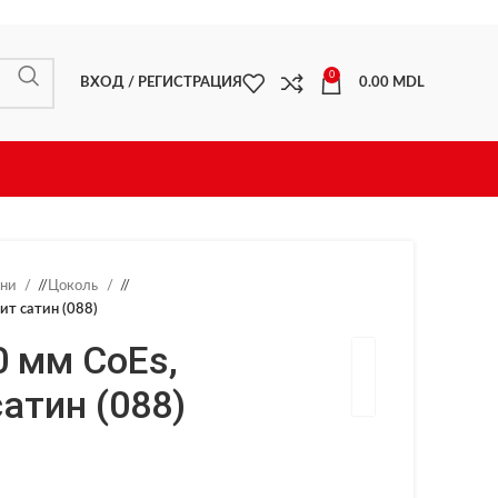
0
ВХОД / РЕГИСТРАЦИЯ
0.00
MDL
хни
/
Цоколь
/
ит сатин (088)
0 мм CoEs,
атин (088)