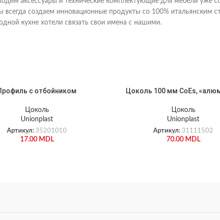
одим аксессуары и технические комплектующие для мебели уже сор
ы всегда создаем инновационные продукты со 100% итальянским ст
дной кухне хотели связать свои имена с нашими.
Профиль с отбойником
Цоколь 100 мм CoEs, «алю
Цоколь
Цоколь
Unionplast
Unionplast
Артикул:
35201010
Артикул:
31111502
17.00
MDL
70.00
MDL