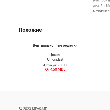
Мы произв
дизайн. М
междунаро
Похожие
Вентиляционные решетки
Цоколь
Unionplast
Артикул:
2601X
От
4.50
MDL
2023 KIPAS.MD