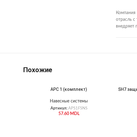
Компания 
отрасль с
внедряет 
Похожие
APC 1 (комплект)
SH7 защ
Навесные системы
Артикул:
APS1FSNS
57.60
MDL