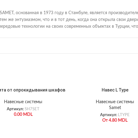
SAMET, основанная в 1973 году в Стамбуле, является производите
 тем же энтузиазмом, что и в тот день, когда она открыла свои д
передовые технологии на своих современных объектах в Турции, ч
ита от опрокидывания шкафов
Навес L Type
Навесные системы
Навесные системы
Samet
Артикул:
SH7SET
0.00
MDL
Артикул:
LTYPE
От
4.80
MDL