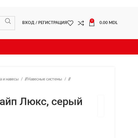
0
ВХОД / РЕГИСТРАЦИЯ
0.00
MDL
а и навесы
/
Навесные системы
/
тайп Люкс, серый