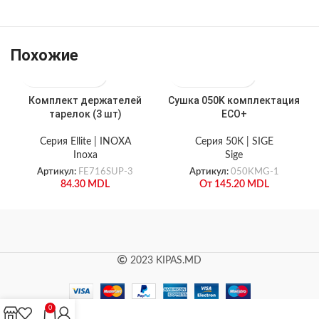
Похожие
Комплект держателей
Сушка 050K комплектация
тарелок (3 шт)
ECO+
Серия Ellite | INOXA
Серия 50K | SIGE
Inoxa
Sige
Артикул:
FE716SUP-3
Артикул:
050KMG-1
84.30
MDL
От
145.20
MDL
2023 KIPAS.MD
0