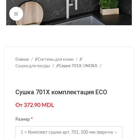
Нажмите, чтобы увеличить
Главная
/
Системы для кухни
/
Сушки для посуды
/
Серия 701X | INOXA
Сушка 701X комплектация ECO
От
372.90
MDL
Размер