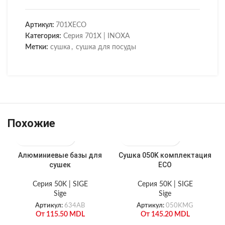
Артикул:
701XECO
Категория:
Серия 701X | INOXA
Метки:
сушка
,
сушка для посуды
Похожие
Алюминиевые базы для
Сушка 050K комплектация
сушек
ECO
Серия 50K | SIGE
Серия 50K | SIGE
Sige
Sige
Артикул:
634AB
Артикул:
050KMG
От
115.50
MDL
От
145.20
MDL