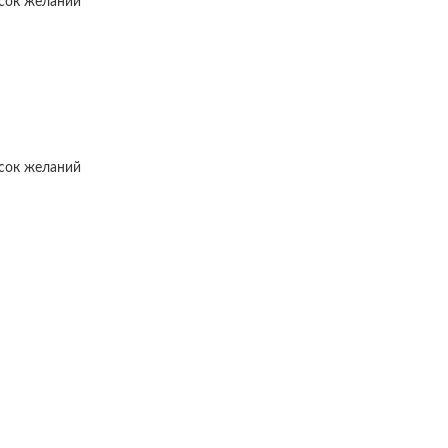
исок желаний
исок желаний