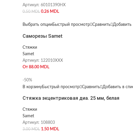
Артикул:
60101390HX
0.26
MDL
0.50
MDL
Выбрать опции
Быстрый просмотр
Сравнить
Добавить 
Саморезы Samet
Стяжки
Samet
Артикул:
122010XXX
От
88.00
MDL
-50%
В корзину
Быстрый просмотр
Сравнить
Добавить в сп
Стяжка экцентриковая диа. 25 мм, белая
Стяжки
Samet
Артикул:
108803
1.50
MDL
3.00
MDL