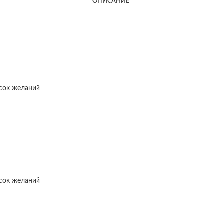
ОПИСАНИЕ
исок желаний
исок желаний