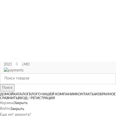
Нажмите, чтобы увеличить
2023 KIPAS.MD
Поиск
ДОМОЙ
КАТАЛОГ
БЛОГ
О НАШЕЙ КОМПАНИИ
КОНТАКТЫ
ИЗБРАННОЕ
СРАВНИТЬ
ВХОД / РЕГИСТРАЦИЯ
Корзина
Закрыть
Войти
Закрыть
Еще нет аккаунта?