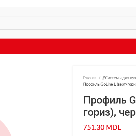
Главная
/
Системы для ку
Профиль GoLine L (верт/гори
Профиль Go
гориз), че
751.30
MDL