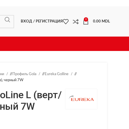
0
ВХОД / РЕГИСТРАЦИЯ
0.00
MDL
хни
/
Профиль Gola
/
Eureka Golline
/
з), черный 7W
Line L (верт/
рный 7W