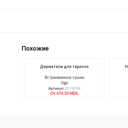
Похожие
Держатели для тарелок
Н
Встраиваемые сушки
Sige
Артикул:
097SPXX
От
474.10
MDL