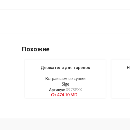
Похожие
Держатели для тарелок
Н
Встраиваемые сушки
Sige
Артикул:
097SPXX
От
474.10
MDL