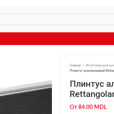
Главная
/
Системы для ку
Плинтус алюминиевый Rettan
Плинтус 
Rettangola
От
84.00
MDL