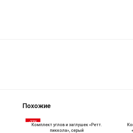
Похожие
-33%
Комплект углов и заглушек «Ретт.
Ко
пиккола», серый