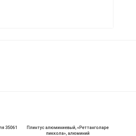
ПРОДАН
ля 35061
Плинтус алюминиевый, «Реттанголаре
П
пиккола», алюминий
«Р