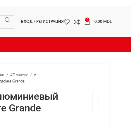
0
ВХОД / РЕГИСТРАЦИЯ
0.00
MDL
хни
/
Плинтус
/
golare Grande
алюминиевый
re Grande