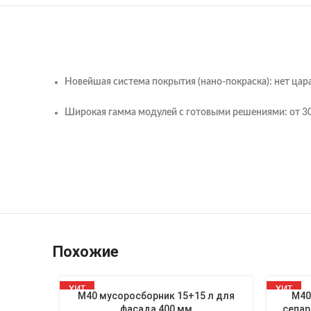
Новейшая система покрытия (нано-покраска): нет цар
Широкая гамма модулей с готовыми решениями: от 30
Похожие
ХИТ
ХИТ
M40 мусоросборник 15+15 л для
M40
фасада 400 мм
сепар