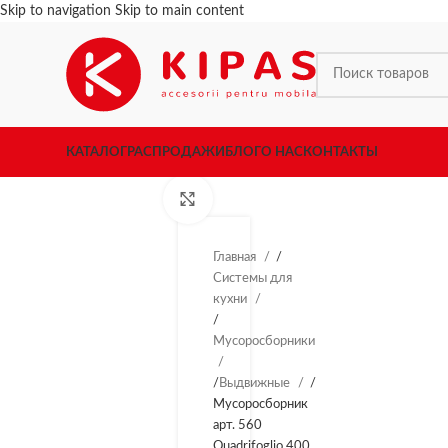
Skip to navigation
Skip to main content
КАТАЛОГ
РАСПРОДАЖИ
БЛОГ
О НАС
КОНТАКТЫ
Нажмите, чтобы увеличить
ПРО
ДАН
Главная
/
О
Системы для
кухни
/
Мусоросборники
/
Выдвижные
/
Мусоросборник
арт. 560
Quadrifoglio 400