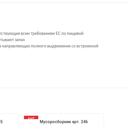
тствующие всем требованиям ЕС по пищевой
итывают запах
а направляющих полного выдвижения со встроенной
ХИТ
НОВЫЙ
45
Мусоросборник арт. 246
Мусоро
НОВЫЙ