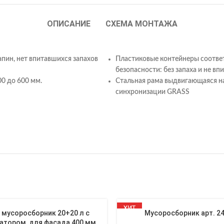
ОПИСАНИЕ
СХЕМА МОНТАЖА
апин, нет впитавшихся запахов
Пластиковые контейнеры соотве
безопасности: без запаха и не вп
0 до 600 мм.
Стальная рама выдвигающаяся н
синхронизации GRASS
ХИТ
 мусоросборник 20+20 л с
Мусоросборник арт. 2
НОВЫЙ
атором, для фасада 400 мм