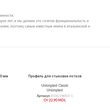
дежности.
ок лет, и мы делаем это сочетая функциональность и
илем, поэтому самые известные имена в итальянской и
50 мм
Профиль для стыковки лотков
Unionplast Classic
Unionplast
Артикул:
810G1N003-1
От
22.90
MDL