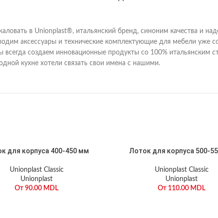
аловать в Unionplast®, итальянский бренд, синоним качества и на
одим аксессуары и технические комплектующие для мебели уже сор
ы всегда создаем инновационные продукты со 100% итальянским ст
дной кухне хотели связать свои имена с нашими.
к для корпуса 400-450 мм
Лоток для корпуса 500-5
Unionplast Classic
Unionplast Classic
Unionplast
Unionplast
От
90.00
MDL
От
110.00
MDL