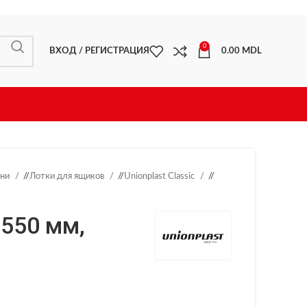
0
ВХОД / РЕГИСТРАЦИЯ
0.00
MDL
хни
/
Лотки для ящиков
/
Unionplast Classic
/
-550 мм,