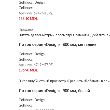
Gollinucci Design
Gollinucci
Артикул:
6747MT5PZ
133.10
MDL
Продано
Читать далее
Быстрый просмотр
Сравнить
Добавить в 
Лоток серия «Design», 800 мм, металлик
Gollinucci Design
Gollinucci
Артикул:
6749MT5PZ
196.90
MDL
В корзину
Быстрый просмотр
Сравнить
Добавить в сп
Лоток серия «Design», 900 мм, белый
Gollinucci Design
Gollinucci