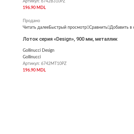
Артикул:
6742B310PZ
196.90
MDL
Продано
Читать далее
Быстрый просмотр
Сравнить
Добавить в 
Лоток серия «Design», 900 мм, металлик
Gollinucci Design
Gollinucci
Артикул:
6742MT10PZ
196.90
MDL