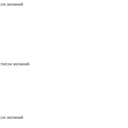
исок желаний
список желаний
исок желаний