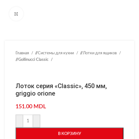
Нажмите, чтобы увеличить
Главная
/
Системы для кухни
/
Лотки для ящиков
/
Gollinucci Classic
Лоток серия «Classic», 450 мм,
griggio orione
151.00
MDL
В КОРЗИНУ