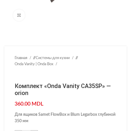
Нажмите, чтобы увеличить
Главная
/
Системы для кухни
/
Onda Vanity | Onda Box
Комплект «Onda Vanity CA35SP» —
orion
360.00
MDL
Для ящиков Samet FlowBox и Blum Legarbox глубиной
350 мм