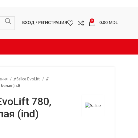
0
ВХОД / РЕГИСТРАЦИЯ
0.00
MDL
ания
/
Salice EvoLift
/
 белая (ind)
voLift 780,
ая (ind)