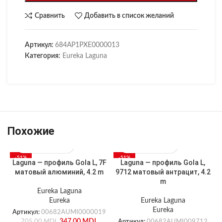
Сравнить
Добавить в список желаний
Артикул:
684AP1PXE0000013
Категория:
Eureka Laguna
Похожие
-51%
-51%
Laguna — профиль Gola L, 7F
Laguna — профиль Gola L,
матовый алюминий, 4.2 m
9712 матовый антрацит, 4.2
m
Eureka Laguna
Eureka
Eureka Laguna
Eureka
Артикул:
00682AUMI0000019
347.00
MDL
705.00
MDL
Артикул:
00682AUMI009712