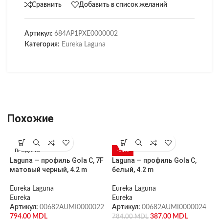
Сравнить
Добавить в список желаний
Артикул:
684AP1PXE0000002
Категория:
Eureka Laguna
Похожие
ПРОДАНО
-51%
Laguna — профиль Gola C, 7F
Laguna — профиль Gola C,
L
матовый черный, 4.2 m
белый, 4.2 m
м
Eureka Laguna
Eureka Laguna
E
Eureka
Eureka
E
Артикул:
00682AUMI0000022
Артикул:
00682AUMI0000024
А
794.00
MDL
387.00
MDL
784.00
MDL
7