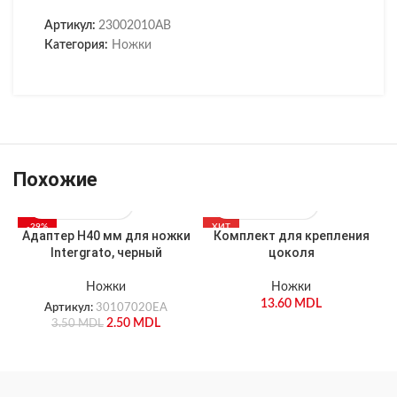
Артикул:
23002010AB
Категория:
Ножки
Похожие
-29%
ХИТ
Адаптер H40 мм для ножки
Комплект для крепления
Н
Intergrato, черный
цоколя
Ножки
Ножки
13.60
MDL
Артикул:
30107020EA
2.50
MDL
3.50
MDL