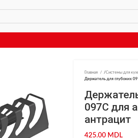
Главная
/
Системы для кух
Держатель для глубоких 097
Держатель
097С для а
антрацит
425.00
MDL