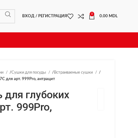
0
ВХОД / РЕГИСТРАЦИЯ
0.00
MDL
ни
/
Сушки для посуды
/
Встраиваемые сушки
/
С для арт. 999Pro, антрацит
 для глубоких
рт. 999Pro,