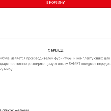
В КОРЗИНУ
О БРЕНДЕ
мбуле, является производителем фурнитуры и комплектующих для ме
лагодаря постоянно расширяющемуся опыту SAMET внедряет передовы
му миру.
в список желаний