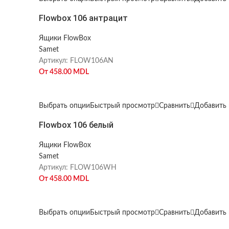
Flowbox 106 антрацит
Ящики FlowBox
Samet
Артикул:
FLOW106AN
От
458.00
MDL
Выбрать опции
Быстрый просмотр
Сравнить
Добавить 
Flowbox 106 белый
Ящики FlowBox
Samet
Артикул:
FLOW106WH
От
458.00
MDL
Выбрать опции
Быстрый просмотр
Сравнить
Добавить 