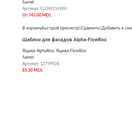
Samet
Артикул:
FLOW256WH
От
743.00
MDL
В корзину
Быстрый просмотр
Сравнить
Добавить в сп
Шаблон для фасадов Alpha-FlowBox
Ящики AlphaBox
,
Ящики FlowBox
Samet
Артикул:
12799928
81.30
MDL