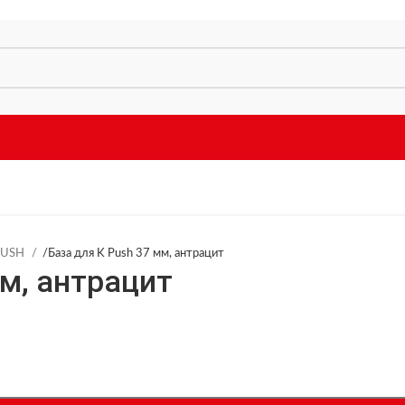
 PUSH
/
База для K Push 37 мм, антрацит
мм, антрацит