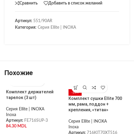
Сравнить
Добавить в список желаний
Артикул:
551/90AR
Категория:
Серия Ellite | INOXA
Похожие
Комплект держателей
С
-28%
тарелок (3 шт)
к
Комплект сушки Ellite 700
мм, рама, поддон +
Серия Ellite | INOXA
С
крепления, «титан»
Inoxa
I
Артикул:
FE716SUP-3
А
Серия Ellite | INOXA
84.30
MDL
Inoxa
Артикул:
716KIT70XT516