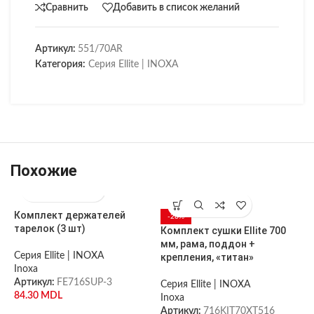
Сравнить
Добавить в список желаний
Артикул:
551/70AR
Категория:
Серия Ellite | INOXA
Похожие
Комплект держателей
С
-28%
тарелок (3 шт)
к
Комплект сушки Ellite 700
мм, рама, поддон +
Серия Ellite | INOXA
С
крепления, «титан»
Inoxa
I
Артикул:
FE716SUP-3
А
Серия Ellite | INOXA
84.30
MDL
Inoxa
Артикул:
716KIT70XT516