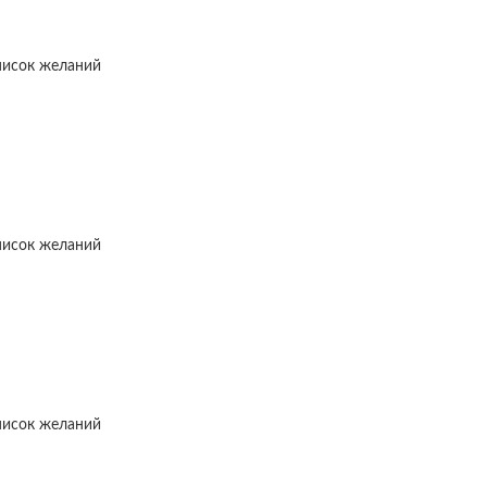
писок желаний
писок желаний
писок желаний