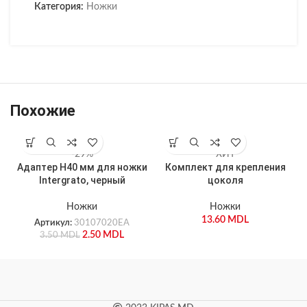
Категория:
Ножки
Похожие
-29%
ХИТ
Адаптер H40 мм для ножки
Комплект для крепления
Н
Intergrato, черный
цоколя
Ножки
Ножки
13.60
MDL
Артикул:
30107020EA
2.50
MDL
3.50
MDL