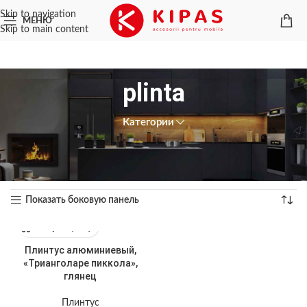
Skip to navigation
МЕНЮ
Skip to main content
plinta
Категории
Главная
/
Товары с меткой «plinta»
Отображение единственного товара
Показать боковую панель
Плинтус алюминиевый,
«Трианголаре пиккола»,
глянец
Плинтус