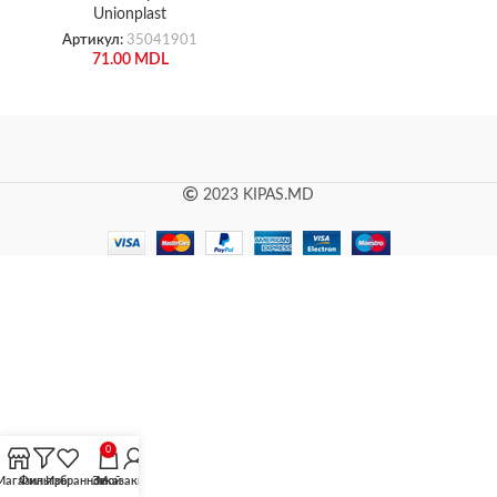
Unionplast
Артикул:
35041901
71.00
MDL
2023 KIPAS.MD
0
Магазин
Фильтры
Избранное
Заказ
Мой аккаунт