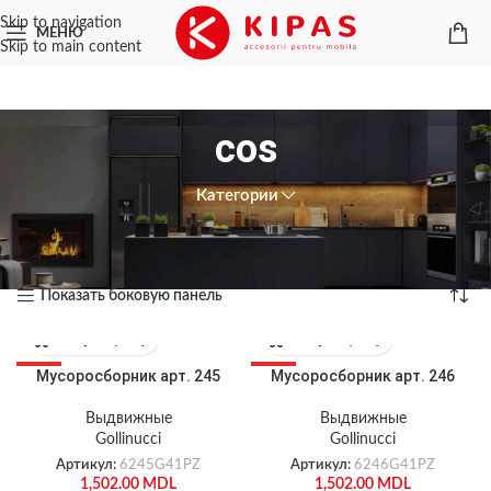
Skip to navigation
МЕНЮ
Skip to main content
cos
Категории
Главная
/
Товары с меткой «cos»
Показаны все (2)
Показать боковую панель
Мусоросборник арт. 245
Мусоросборник арт. 246
ХИТ
ХИТ
НОВЫЙ
НОВЫЙ
Выдвижные
Выдвижные
Gollinucci
Gollinucci
Артикул:
6245G41PZ
Артикул:
6246G41PZ
1,502.00
MDL
1,502.00
MDL